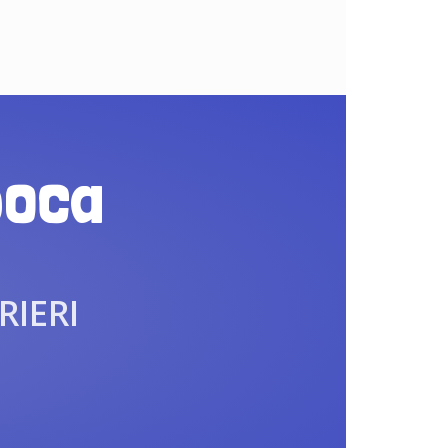
poca
RIERI