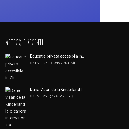
ARTICOLE RECENTE
Educatie privata accesibila in…
24 Mar 26
1345
Vizualizări
Daria Visan de la Kinderland l…
26 Mai 25
1246
Vizualizări