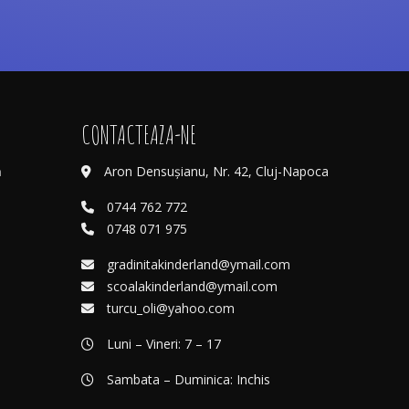
CONTACTEAZA-NE
ă
Aron Densușianu, Nr. 42, Cluj-Napoca
0744 762 772
0748 071 975
gradinitakinderland@ymail.com
scoalakinderland@ymail.com
turcu_oli@yahoo.com
Luni – Vineri: 7 – 17
Sambata – Duminica: Inchis