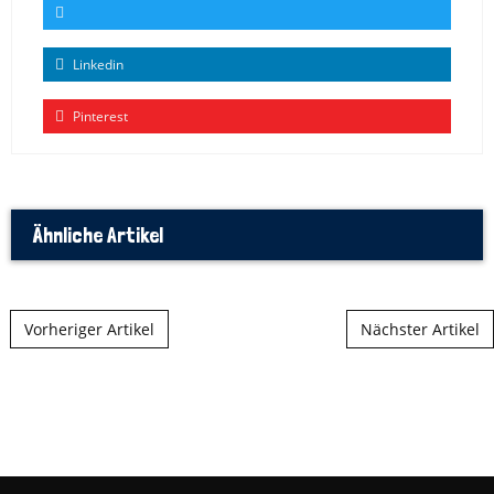
Linkedin
Pinterest
Ähnliche Artikel
Nach der Navigation
Vorheriger Artikel
Nächster Artikel