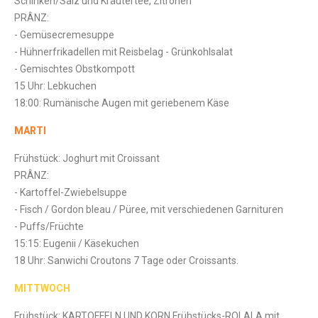
Schinken/Salz und Kräutertee, Zitronen
PRÂNZ:
- Gemüsecremesuppe
- Hühnerfrikadellen mit Reisbelag - Grünkohlsalat
- Gemischtes Obstkompott
15 Uhr: Lebkuchen
18:00: Rumänische Augen mit geriebenem Käse
MARTI
Frühstück: Joghurt mit Croissant
PRÂNZ:
- Kartoffel-Zwiebelsuppe
- Fisch / Gordon bleau / Püree, mit verschiedenen Garnituren
- Puffs/Früchte
15:15: Eugenii / Käsekuchen
18 Uhr: Sanwichi Croutons 7 Tage oder Croissants.
MITTWOCH
Frühstück: KARTOFFELN UND KORN Frühstücks-ROLALA mit